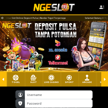
us Slot Online Deposit Pulsa | Bandar Togel Terpercaya
Selamat Datang di Ngeslot | Si
TOGEL
SLOT
LIVE CASINO
SPORT
ARCADE
SABU