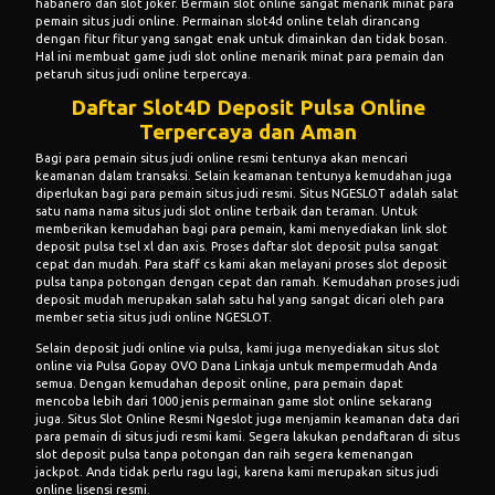
habanero dan slot joker. Bermain slot online sangat menarik minat para
pemain situs judi online. Permainan slot4d online telah dirancang
dengan fitur fitur yang sangat enak untuk dimainkan dan tidak bosan.
Hal ini membuat game judi slot online menarik minat para pemain dan
petaruh situs judi online terpercaya.
Daftar Slot4D Deposit Pulsa Online
Terpercaya dan Aman
Bagi para pemain situs judi online resmi tentunya akan mencari
keamanan dalam transaksi. Selain keamanan tentunya kemudahan juga
diperlukan bagi para pemain situs judi resmi. Situs NGESLOT adalah salat
satu nama nama situs judi slot online terbaik dan teraman. Untuk
memberikan kemudahan bagi para pemain, kami menyediakan link slot
deposit pulsa tsel xl dan axis. Proses daftar slot deposit pulsa sangat
cepat dan mudah. Para staff cs kami akan melayani proses slot deposit
pulsa tanpa potongan dengan cepat dan ramah. Kemudahan proses judi
deposit mudah merupakan salah satu hal yang sangat dicari oleh para
member setia situs judi online NGESLOT.
Selain deposit judi online via pulsa, kami juga menyediakan situs slot
online via Pulsa Gopay OVO Dana Linkaja untuk mempermudah Anda
semua. Dengan kemudahan deposit online, para pemain dapat
mencoba lebih dari 1000 jenis permainan game slot online sekarang
juga. Situs Slot Online Resmi Ngeslot juga menjamin keamanan data dari
para pemain di situs judi resmi kami. Segera lakukan pendaftaran di situs
slot deposit pulsa tanpa potongan dan raih segera kemenangan
jackpot. Anda tidak perlu ragu lagi, karena kami merupakan situs judi
online lisensi resmi.