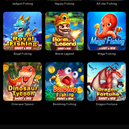
Jackpot Fishing
Happy Fishing
All-star Fishing
Royal Fishing
Boom Legend
Mega Fishing
Dinosaur Tycoon
Bombing Fishing
Dragon Fortune