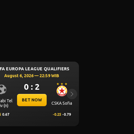
y 2
Super Power Bank
FA EUROPA LEAGUE QUALIFIERS
August 7, 2026 — 02:00 WIB
0 : 0
Next
BET NOW
Heart of
nfica
Midlothian
5
0.80
-2.5
-0.99
gy
Mahjong Wilds 2