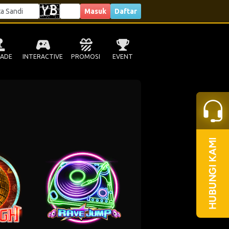
t | Situs Slot Online Deposit Pulsa | Bandar Togel Terpercaya
Masuk
Daftar
ADE
INTERACTIVE
PROMOSI
EVENT