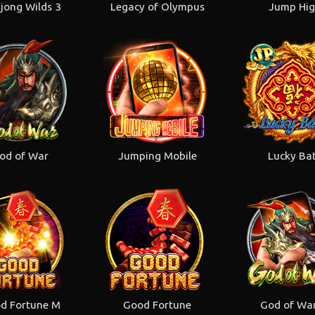
jong Wilds 3
Legacy of Olympus
Jump Hi
od of War
Jumping Mobile
Lucky Ba
d Fortune M
Good Fortune
God of Wa