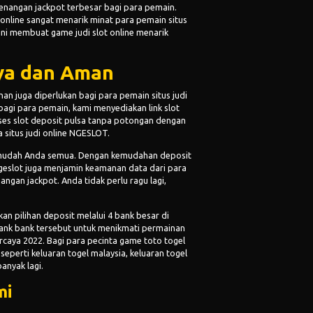
 online sangat menarik minat para pemain situs
 ini membuat game judi slot online menarik
aya dan Aman
an juga diperlukan bagi para pemain situs judi
agi para pemain, kami menyediakan link slot
ver M
888 Cai Shen
roses slot deposit pulsa tanpa potongan dengan
 situs judi online NGESLOT.
mpermudah Anda semua. Dengan kemudahan deposit
Ngeslot juga menjamin keamanan data dari para
angan jackpot. Anda tidak perlu ragu lagi,
kan pilihan deposit melalui 4 bank besar di
bank bank tersebut untuk menikmati permainan
percaya 2022. Bagi para pecinta game toto togel
seperti keluaran togel malaysia, keluaran togel
cs
Dragon Koi
anyak lagi.
mi