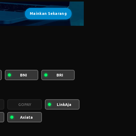
Mainkan Sekarang
ight
Black Wukong
BNI
BRI
GOPAY
LinkAja
House
Myeong Ryang
Axiata