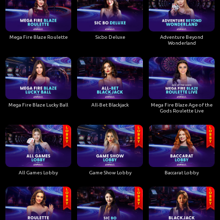
Mega Fire Blaze Roulette
Sicbo Deluxe
Adventure Beyond
Wonderland
Mega Fire Blaze Lucky Ball
All-Bet Blackjack
Mega Fire Blaze Age of the
Gods Roulette Live
All Games Lobby
Game Show Lobby
Baccarat Lobby