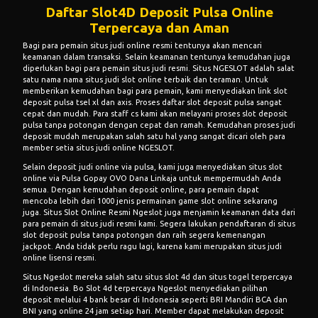
Daftar Slot4D Deposit Pulsa Online
Terpercaya dan Aman
Bagi para pemain situs judi online resmi tentunya akan mencari
keamanan dalam transaksi. Selain keamanan tentunya kemudahan juga
diperlukan bagi para pemain situs judi resmi. Situs NGESLOT adalah salat
satu nama nama situs judi slot online terbaik dan teraman. Untuk
memberikan kemudahan bagi para pemain, kami menyediakan link slot
deposit pulsa tsel xl dan axis. Proses daftar slot deposit pulsa sangat
cepat dan mudah. Para staff cs kami akan melayani proses slot deposit
pulsa tanpa potongan dengan cepat dan ramah. Kemudahan proses judi
deposit mudah merupakan salah satu hal yang sangat dicari oleh para
member setia situs judi online NGESLOT.
Selain deposit judi online via pulsa, kami juga menyediakan situs slot
online via Pulsa Gopay OVO Dana Linkaja untuk mempermudah Anda
semua. Dengan kemudahan deposit online, para pemain dapat
mencoba lebih dari 1000 jenis permainan game slot online sekarang
juga. Situs Slot Online Resmi Ngeslot juga menjamin keamanan data dari
para pemain di situs judi resmi kami. Segera lakukan pendaftaran di situs
slot deposit pulsa tanpa potongan dan raih segera kemenangan
jackpot. Anda tidak perlu ragu lagi, karena kami merupakan situs judi
online lisensi resmi.
Situs Ngeslot mereka salah satu situs slot 4d dan situs togel terpercaya
di Indonesia. Bo Slot 4d terpercaya Ngeslot menyediakan pilihan
deposit melalui 4 bank besar di Indonesia seperti BRI Mandiri BCA dan
BNI yang online 24 jam setiap hari. Member dapat melakukan deposit