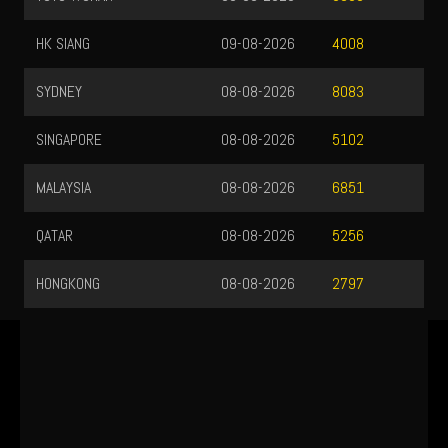
HK SIANG
09-08-2026
4008
SYDNEY
08-08-2026
8083
SINGAPORE
08-08-2026
5102
MALAYSIA
08-08-2026
6851
QATAR
08-08-2026
5256
HONGKONG
08-08-2026
2797