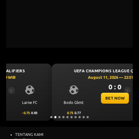
UEFA CHAMPIONS LEAGUE QUALIFIERS
August 11, 2026 — 22:59 WIB
0 : 0
Previous
Next
BET NOW
Bodo Glimt
Union Saint-Gilloise
0.75
0.77
-0.75
-0.95
TENTANG KAMI