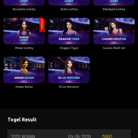
Roulette Lobby
Sicbo Lobby
Blackjack Lobby
Poker Lobby
Dragon Tiger
Casino Hold'em
Andar Bahar
Hi-Lo Western
Togel Result
TOTO WUHAN
09-08-2026
5860