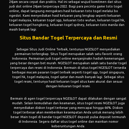
24jam secara cepat dan praktis. Hal ini sebagai wujud komitmen dari situs
judi slot online 24jam terpercaya 2022. Bagi para pecinta game toto togel
online, dapat langsung mengakses hasil keluaran toto togel melalui bo
ngeslot. Kami menyediakan hasil keluaran yang lengkap seperti keluaran
togel malaysia, keluaran togel sgp, keluaran toto wuhan, keluaran togal hk,
keluaran togel hongkong, keluaran togel sydney, keluaran toto manila dan
masih banyak lagi.
Situs Bandar Togel Terpercaya dan Resmi
Sebagai Situs Judi Online Terbaik, tentunya NGESLOT menyediakan
permainan terlengkap. Situs Togel merupakan salah satu favorit orang
Indonesia. Permainan judi togel online menjanjinakn hadiah kemenangan
yang besar dengan bet murah. NGESLOT merupakan salah satu
bandar togel
terpercaya
dan resmi di Indonesia. Bermain di situs togel NGESLOT tersedia
berbagai macam pasaran togel terbaik seperti togel sgp, togel singapura,
togel hk, togel malaysia, togel qatar dan masih banyak lagi. Sebagai situs
togel resmi, tentunya hasil keluaran togel situs kami akurat dan sesuai
dengan keluaran togel resmi.
Bermain di agen togel terpercaya NGESLOT dapat dilakukan dengan sangat
mudah. Selain kemudahan dan keamanan, situs togel resmi NGESLOT juga
menyediakan diskon togel terbesar yang mencapai hingga 66%. Diskon
togel terbesar akan memberikan kesempatan Anda untuk menang lebih
besar. Main togel di bandar togel NGESLOT deposit pulsa deposit termurah
di Indonesia. Segera daftar situs togel online dan mainkan nomor
keberuntungan Anda.