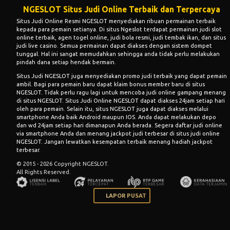
NGESLOT Situs Judi Online Terbaik dan Terpercaya
Situs Judi Online Resmi NGESLOT menyediakan ribuan permainan terbaik
kepada para pemain setianya. Di situs Ngeslot terdapat permainan judi slot
online terbaik, agen togel online, judi bola resmi, judi tembak ikan, dan situs
judi live casino. Semua permainan dapat diakses dengan sistem dompet
tunggal. Hal ini sangat memudahkan sehingga anda tidak perlu melakukan
pindah dana setiap hendak bermain.
Situs Judi NGESLOT juga menyediakan promo judi terbaik yang dapat pemain
ambil. Bagi para pemain baru dapat klaim bonus member baru di situs
NGESLOT. Tidak perlu ragu lagi untuk mencoba judi online gampang menang
di situs NGESLOT. Situs Judi Online
NGESLOT
dapat diakses 24jam setiap hari
oleh para pemain. Selain itu, situs NGESLOT juga dapat diakses melalui
smartphone Anda baik Android maupun IOS. Anda dapat melakukan depo
dan wd 24jam setiap hari dimanapun Anda berada. Segera daftar judi online
via smartphone Anda dan menang jackpot judi terbesar di situs judi online
NGESLOT. Jangan lewatkan kesempatan terbaik menang hadiah jackpot
terbesar.
© 2015 - 2026 Copyright NGESLOT.
All Rights Reserved.
LAPOR PUSAT